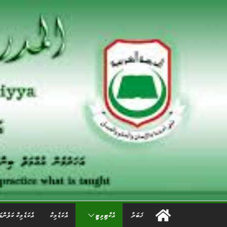
Ski
t
conten
ޚަބަރު
އެކްޓިވިޓީ
އެކަޑެމިކް
އެކަޑެމިކް ކަލެންޑ