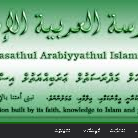
ަރ
ޑައުންލޯޑްސް
ނޯޓިސްބޯޑް
ކޮންޓެކްޓްސް