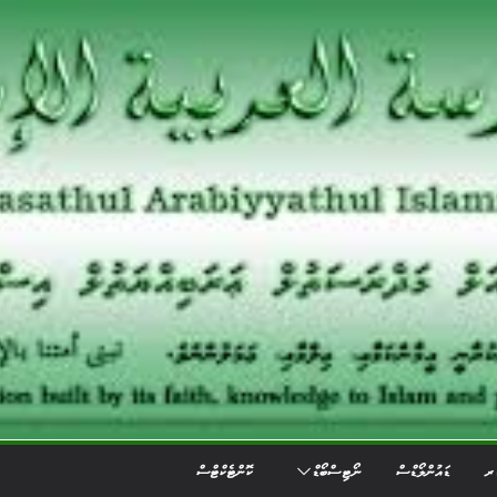
ަރ
ޑައުންލޯޑްސް
ނޯޓިސްބޯޑް
ކޮންޓެކްޓްސް