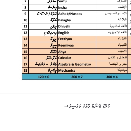
ގުރޭޑް 9 ނޯޓު ފޮތުގެ ތަފުސީލު