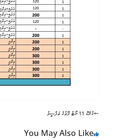
ގުރޭޑް 11 ނޯޓު ފޮތުގެ ތަފުސީލު
You May Also Like