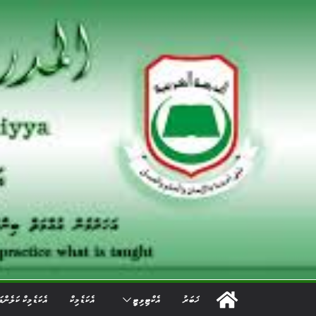
Ski
t
conten
ޚަބަރު
އެކްޓިވިޓީ
އެކަޑެމިކް
އެކަޑެމިކް ކަލެންޑ